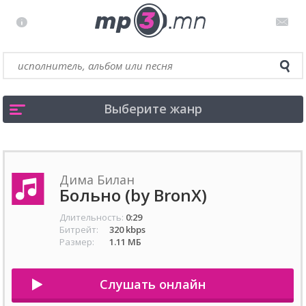
Выберите жанр
Дима Билан
Больно (by BronX)
Длительность:
0:29
Битрейт:
320 kbps
Размер:
1.11 МБ
Слушать онлайн