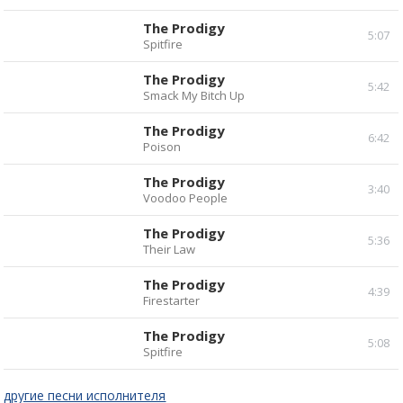
Прослушать
Скачать
The Prodigy
5:07
Spitfire
Прослушать
Скачать
The Prodigy
5:42
Smack My Bitch Up
Прослушать
Скачать
The Prodigy
6:42
Poison
Прослушать
Скачать
The Prodigy
3:40
Voodoo People
Прослушать
Скачать
The Prodigy
5:36
Their Law
Прослушать
Скачать
The Prodigy
4:39
Firestarter
Прослушать
Скачать
The Prodigy
5:08
Spitfire
Прослушать
Скачать
другие песни исполнителя