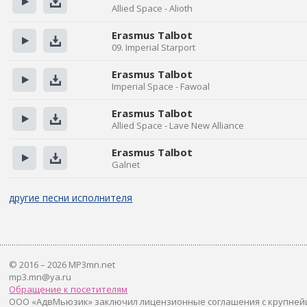
Allied Space - Alioth
Прослушать
Скачать
Erasmus Talbot
09. Imperial Starport
Прослушать
Скачать
Erasmus Talbot
Imperial Space - Fawoal
Прослушать
Скачать
Erasmus Talbot
Allied Space - Lave New Alliance
Прослушать
Скачать
Erasmus Talbot
Galnet
Прослушать
Скачать
другие песни исполнителя
© 2016 – 2026 MP3mn.net
mp3.mn@ya.ru
Обращение к посетителям
ООО «АдвМьюзик» заключил лицензионные соглашения с крупней