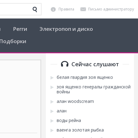
Правила
Письмо администратору
я
Регги
Электропоп и диско
Подборки
Сейчас слушают
белая гвардия зоя ященко
зоя ященко генералы гражданской
войны
алан woodscream
алан
воды рейна
ваенга золотая рыбка