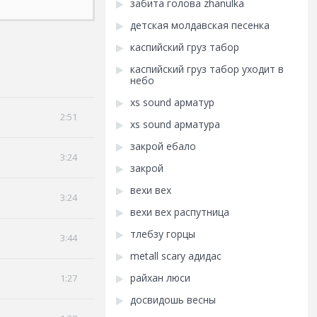
забита голова zhanulka
детская молдавская песенка
каспийский груз табор
каспийский груз табор уходит в
небо
xs sound арматур
2:51
xs sound арматура
закрой ебало
3:24
закрой
вехи вех
3:24
вехи вех распутница
тлебзу горцы
3:44
metall scary адидас
райхан люси
1:27
досвидошь весны