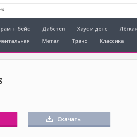
рам-н-бейс
Дабстеп
Хаус и денс
Лёгка
ментальная
Метал
Транс
Классика
g
Скачать