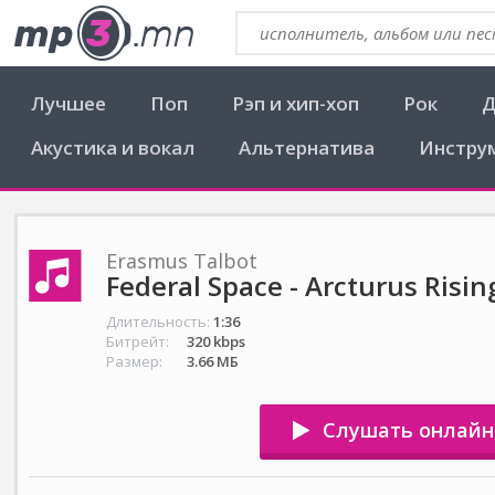
Лучшее
Поп
Рэп и хип-хоп
Рок
Д
Акустика и вокал
Альтернатива
Инстру
Erasmus Talbot
Federal Space - Arcturus Risin
Длительность:
1:36
Битрейт:
320 kbps
Размер:
3.66 МБ
Слушать онлайн