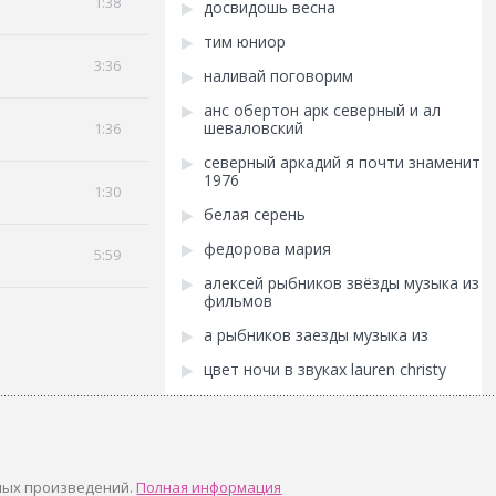
1:38
досвидошь весна
тим юниор
3:36
наливай поговорим
анс обертон арк северный и ал
шеваловский
1:36
северный аркадий я почти знаменит
1976
1:30
белая серень
федорова мария
5:59
алексей рыбников звёзды музыка из
фильмов
а рыбников заезды музыка из
цвет ночи в звуках lauren christy
ных произведений.
Полная информация