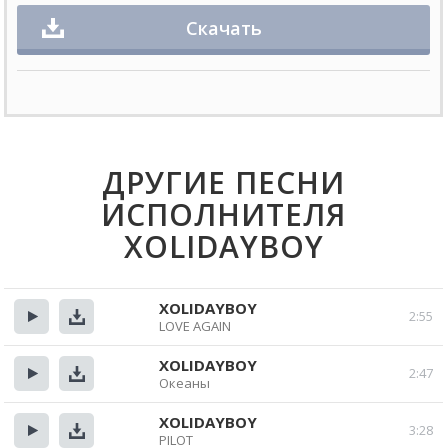
Скачать
ДРУГИЕ ПЕСНИ
ИСПОЛНИТЕЛЯ
XOLIDAYBOY
XOLIDAYBOY
2:55
LOVE AGAIN
Прослушать
Скачать
XOLIDAYBOY
2:47
Океаны
Прослушать
Скачать
XOLIDAYBOY
3:28
PILOT