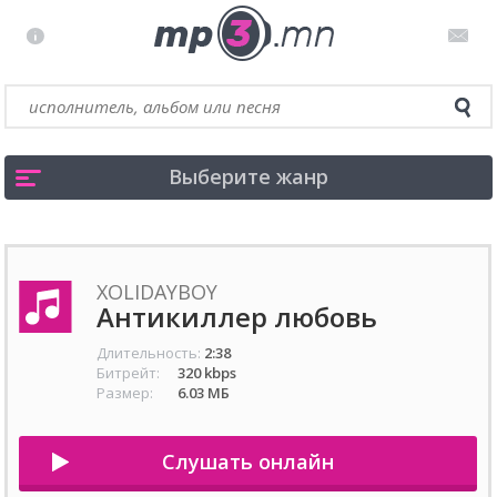
Выберите жанр
XOLIDAYBOY
Антикиллер любовь
Длительность:
2:38
Битрейт:
320 kbps
Размер:
6.03 МБ
Слушать онлайн