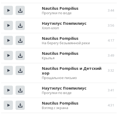
Прослушать
Скачать
Nautilus Pompilius
3:44
Прогулки по воде
Прослушать
Скачать
Наутилус Помпилиус
3:56
Хлоп-хлоп
Прослушать
Скачать
Nautilus Pompilius
4:17
На берегу безымянной реки
Прослушать
Скачать
Nautilus Pompilius
3:49
Крылья
Прослушать
Скачать
Nautilus Pompilius и Детский
3:32
хор
Прослушать
Скачать
Прощальное письмо
Наутилус Помпилиус
3:41
Прогулки по воде
Прослушать
Скачать
Nautilus Pompilius
4:31
Взгляд с экрана
Прослушать
Скачать