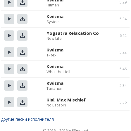
5:29
Hitman
Прослушать
Скачать
Kwizma
5:34
System
Прослушать
Скачать
Yogsutra Relaxation Co
6:12
New Life
Прослушать
Скачать
Kwizma
5:22
T-Rex
Прослушать
Скачать
Kwizma
5:46
What the Hell
Прослушать
Скачать
Kwizma
5:34
Tananum
Прослушать
Скачать
Kial, Max Mischief
5:36
No Escapin
Прослушать
Скачать
другие песни исполнителя
© 2016 – 2026 MP3mn.net