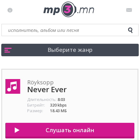
Выберите жанр
Röyksopp
Never Ever
Длительность:
8:03
Битрейт:
320 kbps
Размер:
18.43 МБ
Слушать онлайн