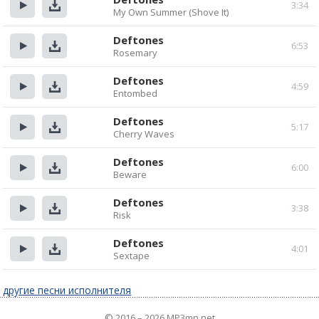
3:34
My Own Summer (Shove It)
Прослушать
Скачать
Deftones
6:53
Rosemary
Прослушать
Скачать
Deftones
4:59
Entombed
Прослушать
Скачать
Deftones
5:17
Cherry Waves
Прослушать
Скачать
Deftones
6:00
Beware
Прослушать
Скачать
Deftones
3:38
Risk
Прослушать
Скачать
Deftones
4:01
Sextape
Прослушать
Скачать
другие песни исполнителя
© 2016 – 2026 MP3mn.net