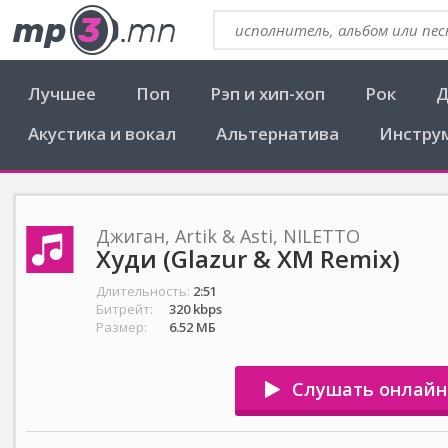
Лучшее
Поп
Рэп и хип-хоп
Рок
Д
Акустика и вокал
Альтернатива
Инстру
Джиган, Artik & Asti, NILETTO
Худи (Glazur & XM Remix)
Длительность:
2:51
Битрейт:
320 kbps
Размер:
6.52 МБ
Слушать онлайн