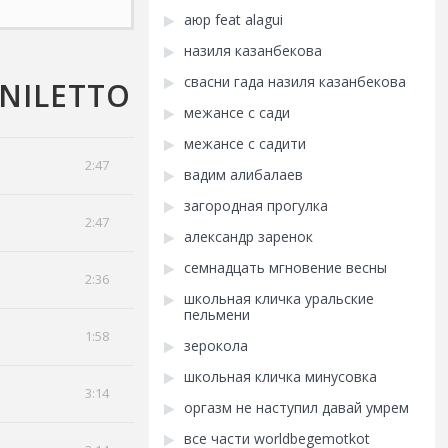
аюр feat alagui
назиля казанбекова
свасни гада назиля казанбекова
NILETTO
межансе с сади
межансе с садити
2:47
вадим алибалаев
загородная прогулка
2:47
александр заренок
семнадцать мгновение весны
2:36
школьная кличка уральские
пельмени
1:58
зерокола
школьная кличка минусовка
3:14
оргазм не наступил давай умрем
все части worldbegemotkot