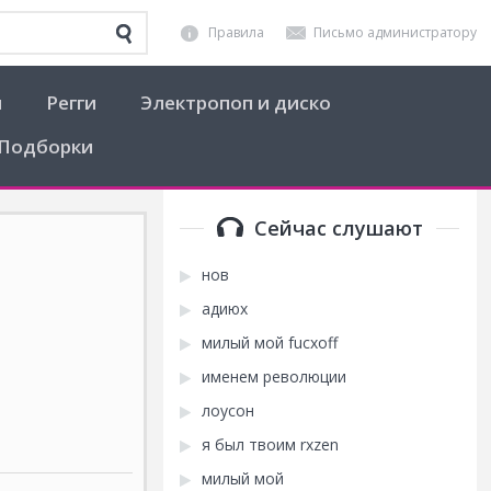
Правила
Письмо администратору
я
Регги
Электропоп и диско
Подборки
Сейчас слушают
нов
адиюх
милый мой fucxoff
именем революции
лоусон
я был твоим rxzen
милый мой