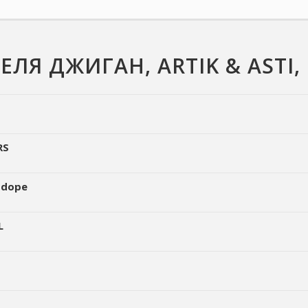
Я ДЖИГАН, ARTIK & ASTI, 
RS
ddope
L