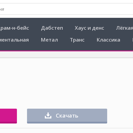
рам-н-бейс
Дабстеп
Хаус и денс
Лёгка
ментальная
Метал
Транс
Классика
Скачать