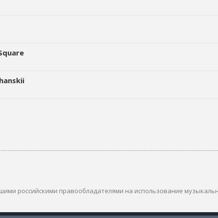
 Square
hanskii
шими российскими правообладателями на использование музыкаль