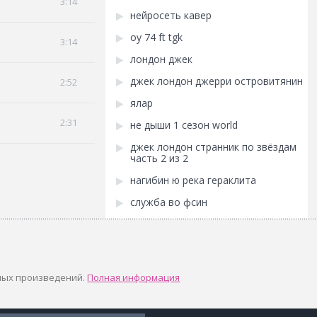
3:14
нейросеть кавер
оу 74 ft tgk
3:14
лондон джек
джек лондон джерри островитянин
2:52
ялар
2:31
не дыши 1 сезон world
джек лондон странник по звёздам
часть 2 из 2
нагибин ю река гераклита
служба во фсин
ных произведений.
Полная информация