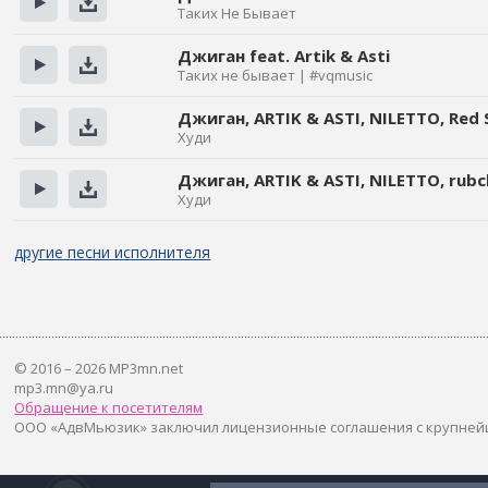
Таких Не Бывает
Прослушать
Скачать
Джиган feat. Artik & Asti
Таких не бывает | #vqmusic
Прослушать
Скачать
Джиган, ARTIK & ASTI, NILETTO, Red
Худи
Прослушать
Скачать
Джиган, ARTIK & ASTI, NILETTO, rubc
Худи
Прослушать
Скачать
другие песни исполнителя
© 2016 – 2026 MP3mn.net
mp3.mn@ya.ru
Обращение к посетителям
ООО «АдвМьюзик» заключил лицензионные соглашения с крупней