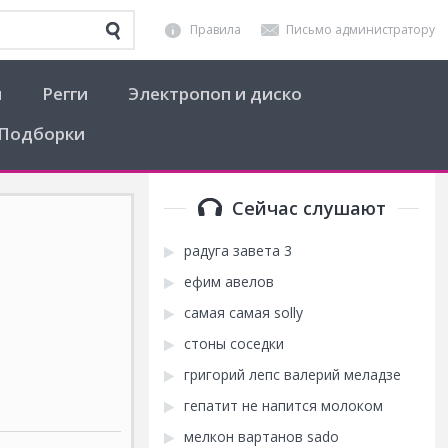
Правила
Письмо администратору
я
Регги
Электропоп и диско
Подборки
Сейчас слушают
радуга завета 3
ефим авелов
самая самая solly
стоны соседки
григорий лепс валерий меладзе
гепатит не напится молоком
мелкон вартанов sado