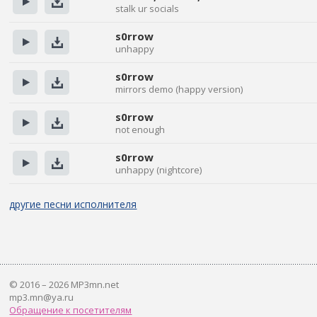
stalk ur socials
Прослушать
Скачать
s0rrow
unhappy
Прослушать
Скачать
s0rrow
mirrors demo (happy version)
Прослушать
Скачать
s0rrow
not enough
Прослушать
Скачать
s0rrow
unhappy (nightcore)
Прослушать
Скачать
другие песни исполнителя
© 2016 – 2026 MP3mn.net
mp3.mn@ya.ru
Обращение к посетителям