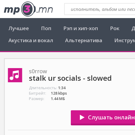
Лучшее
Поп
Рэп и хип-хоп
Рок
Д
Акустика и вокал
Альтернатива
Инстру
s0rrow
stalk ur socials - slowed
Длительность:
1:34
Битрейт:
128 kbps
Размер:
1.44 МБ
Слушать онлайн