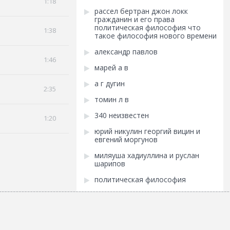
1:18
рассел бертран джон локк
гражданин и его права
политическая философия что
1:38
такое философия нового времени
александр павлов
1:46
марей а в
а г дугин
2:35
томин л в
340 неизвестен
1:20
юрий никулин георгий вицин и
евгений моргунов
миляуша хадиуллина и руслан
шарипов
политическая философия