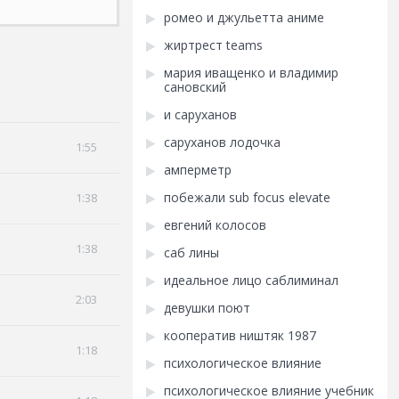
ромео и джульетта аниме
жиртрест teams
мария иващенко и владимир
сановский
и саруханов
саруханов лодочка
1:55
амперметр
побежали sub focus elevate
1:38
евгений колосов
1:38
саб лины
идеальное лицо саблиминал
2:03
девушки поют
кооператив ништяк 1987
1:18
психологическое влияние
психологическое влияние учебник