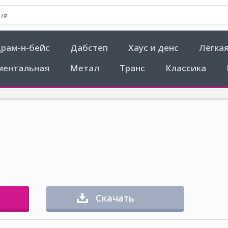
рам-н-бейс
Дабстеп
Хаус и денс
Лёгка
ментальная
Метал
Транс
Классика
Скачать