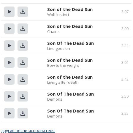
Прослушать
Скачать
Son of the Dead Sun
3:07
Wolf Instinct
Прослушать
Скачать
Son of the Dead Sun
3:00
Chains
Прослушать
Скачать
Son Of The Dead Sun
2:44
Line goes on
Прослушать
Скачать
Son of the Dead Sun
3:01
Bow to the weight
Прослушать
Скачать
Son of the Dead Sun
2:42
Living after death
Прослушать
Скачать
Son Of The Dead Sun
2:50
Demons
Прослушать
Скачать
Son Of The Dead Sun
2:33
Demons
Прослушать
Скачать
другие песни исполнителя