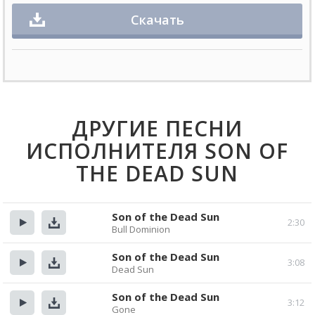
Скачать
ДРУГИЕ ПЕСНИ
ИСПОЛНИТЕЛЯ SON OF
THE DEAD SUN
Son of the Dead Sun
2:30
Bull Dominion
Прослушать
Скачать
Son of the Dead Sun
3:08
Dead Sun
Прослушать
Скачать
Son of the Dead Sun
3:12
Gone