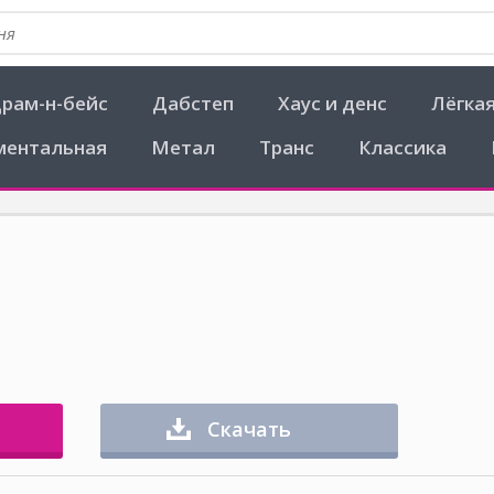
рам-н-бейс
Дабстеп
Хаус и денс
Лёгка
ментальная
Метал
Транс
Классика
Скачать