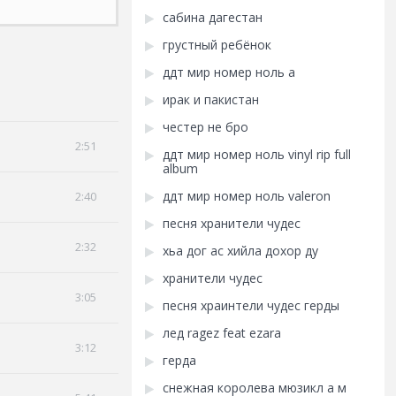
сабина дагестан
грустный ребёнок
ддт мир номер ноль a
ирак и пакистан
честер не бро
2:51
ддт мир номер ноль vinyl rip full
album
ддт мир номер ноль valeron
2:40
песня хранители чудес
2:32
хьа дог ас хийла дохор ду
хранители чудес
3:05
песня храинтели чудес герды
лед ragez feat ezara
3:12
герда
снежная королева мюзикл а м