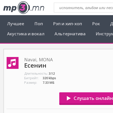
Лучшее
Поп
Рэп и хип-хоп
Рок
Д
Акустика и вокал
Альтернатива
Инстру
Navai, MONA
Есенин
Длительность:
3:12
Битрейт:
320 kbps
Размер:
7.33 МБ
Слушать онлайн