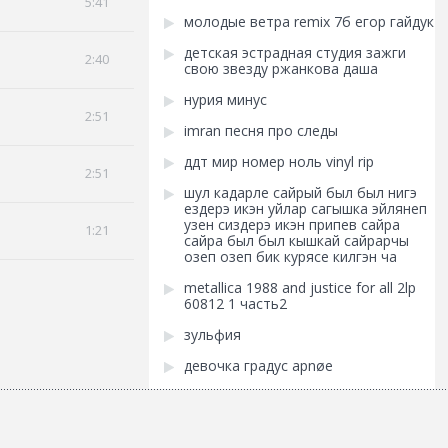
5:41
молодые ветра remix 7б егор гайдук
детская эстрадная студия зажги
2:40
свою звезду ржанкова даша
нурия минус
2:51
imran песня про следы
ддт мир номер ноль vinyl rip
2:51
шул кадарле сайрый был был нигэ
ездерэ икэн уйлар сагышка эйлянеп
узен сиздерэ икэн припев сайра
1:21
сайра был был кышкай сайрарчы
озеп озеп бик курясе килгэн ча
metallica 1988 and justice for all 2lp
60812 1 часть2
зульфия
девочка градус apnøe