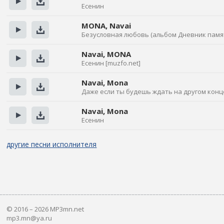
Есенин
Прослушать
Скачать
MONA, Navai
Безусловная любовь (альбом Дневник памя
Прослушать
Скачать
Navai, MONA
Есенин [muzfo.net]
Прослушать
Скачать
Navai, Mona
Даже если ты будешь ждать на другом конце
Прослушать
Скачать
Navai, Mona
Есенин
Прослушать
Скачать
другие песни исполнителя
© 2016 – 2026 MP3mn.net
mp3.mn@ya.ru