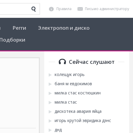
Правила
Письмо администратору
я
Регги
Электропоп и диско
Подборки
Сейчас слушают
колещук игорь
баня м евдокимов
милка стас костюшкин
милка стас
дискотека авария яйца
игорь крутой эвридика дэнс
днд