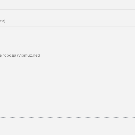
ти)
 города (Vipmuz.net)