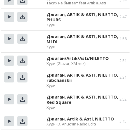
3:14
Таких не бывает feat Artik & Asti
Прослушать
Скачать
Джиган, ARTIK & ASTI, NILETTO,
2:47
PHURS
Прослушать
Скачать
Худи
Джиган, ARTIK & ASTI, NILETTO,
1:58
MLDL
Прослушать
Скачать
Худи
Джиган/Artik/Asti/NILETTO
2:51
Худи (Glazur, XM rmx)
Прослушать
Скачать
Джиган, ARTIK & ASTI, NILETTO,
2:31
rubchanskii
Прослушать
Скачать
Худи
Джиган, ARTIK & ASTI, NILETTO,
2:52
Red Square
Прослушать
Скачать
Худи
Джиган, Artik & Asti, NILETTO
3:15
Худи (D. Anuchin Radio Edit)
Прослушать
Скачать