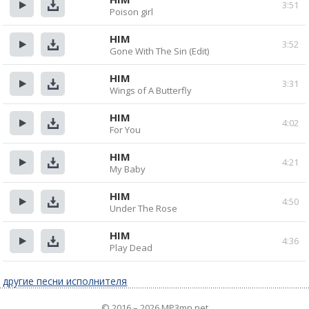
3:51
Poison girl
Прослушать
Скачать
HIM
3:52
Gone With The Sin (Edit)
Прослушать
Скачать
HIM
3:31
Wings of A Butterfly
Прослушать
Скачать
HIM
4:02
For You
Прослушать
Скачать
HIM
4:21
My Baby
Прослушать
Скачать
HIM
4:50
Under The Rose
Прослушать
Скачать
HIM
4:36
Play Dead
Прослушать
Скачать
другие песни исполнителя
© 2016 – 2026 MP3mn.net