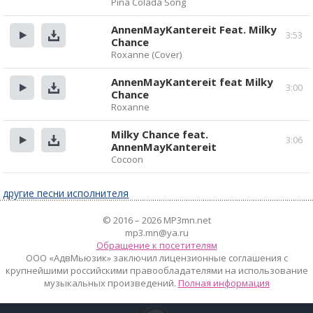
Прослушать
Скачать
Pina Colada Song
AnnenMayKantereit Feat. Milky
3:53
Chance
Прослушать
Скачать
Roxanne (Cover)
AnnenMayKantereit feat Milky
3:00
Chance
Прослушать
Скачать
Roxanne
Milky Chance feat.
3:06
AnnenMayKantereit
Прослушать
Скачать
Cocoon
другие песни исполнителя
© 2016 – 2026 MP3mn.net
mp3.mn@ya.ru
Обращение к посетителям
ООО «АдвМьюзик» заключил лицензионные соглашения с
крупнейшими российскими правообладателями на использование
музыкальных произведений.
Полная информация