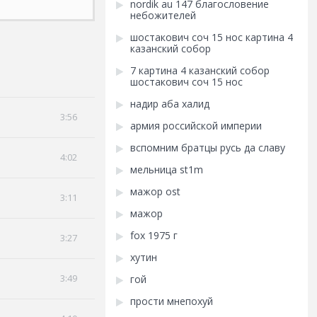
nordik au 147 благословение
небожителей
шостакович соч 15 нос картина 4
казанский собор
7 картина 4 казанский собор
шостакович соч 15 нос
надир аба халид
3:56
армия российской империи
вспомним братцы русь да славу
4:02
мельница st1m
мажор ost
3:11
мажор
fox 1975 г
3:27
хутин
3:49
гой
прости мнепохуй