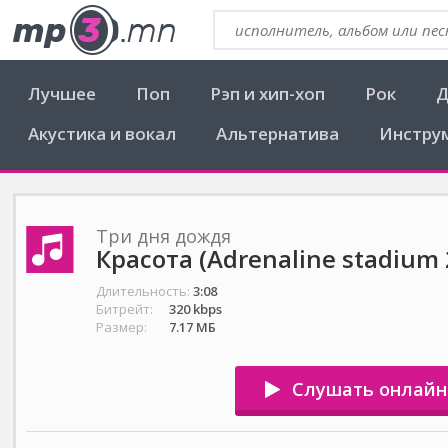
Лучшее
Поп
Рэп и хип-хоп
Рок
Д
Акустика и вокал
Альтернатива
Инстру
Три дня дождя
Красота (Adrenaline stadium 
Длительность:
3:08
Битрейт:
320 kbps
Размер:
7.17 МБ
Слушать онлайн