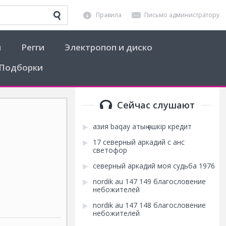
Правила
Письмо администратору
я
Регги
Электропоп и диско
Подборки
Сейчас слушают
азия baqay атың өшкір кредит
17 северный аркадий с анс
светофор
северный аркадий моя судьба 1976
nordik au 147 149 благословение
небожителей
nordik au 147 148 благословение
небожителей