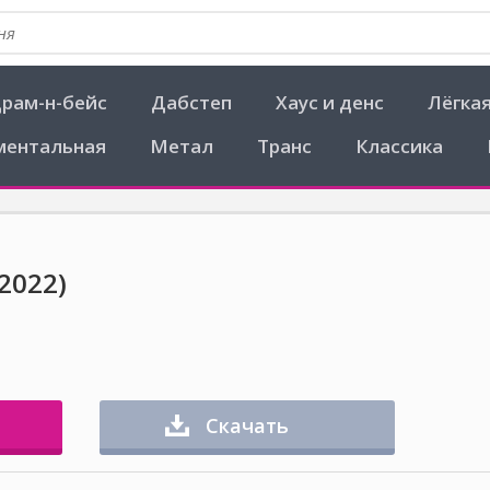
рам-н-бейс
Дабстеп
Хаус и денс
Лёгка
ментальная
Метал
Транс
Классика
2022)
Скачать