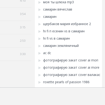
4:10
моя ты шлюха mp3
самарин вячеслав
3:54
самарин
щербаков мария избранное 2
3:15
hi fi п есенин vs в самарин
hi fi vs в самарин
2:53
самарин земляничный
ас dc
3:30
фотографирую закат cover ai mori
фотографирую закат cover ai more
фотографирую закат cover валакас
roxette pearls оf passion 1986