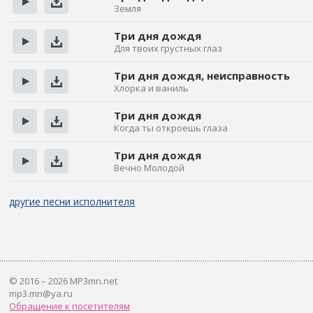
Земля
Прослушать
Скачать
Три дня дождя
Для твоих грустных глаз
Прослушать
Скачать
Три дня дождя, неисправность
Хлорка и ваниль
Прослушать
Скачать
Три дня дождя
Когда ты откроешь глаза
Прослушать
Скачать
Три дня дождя
Вечно Молодой
Прослушать
Скачать
другие песни исполнителя
© 2016 – 2026 MP3mn.net
mp3.mn@ya.ru
Обращение к посетителям