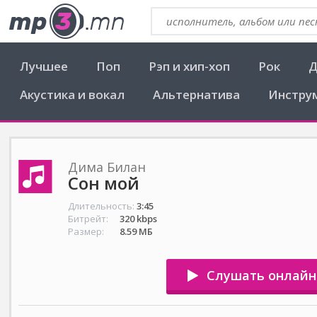
Лучшее
Поп
Рэп и хип-хоп
Рок
Д
Акустика и вокал
Альтернатива
Инстру
Дима Билан
Сон мой
Длительность:
3:45
Битрейт:
320 kbps
Размер:
8.59 МБ
Слушать онлайн