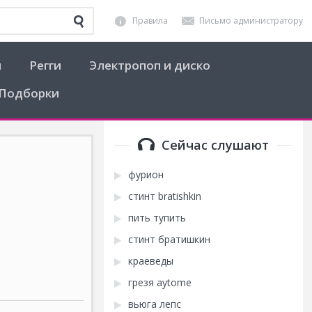
Правила
Письмо администратору
я
Регги
Электропоп и диско
Подборки
Сейчас слушают
фурион
стинт bratishkin
пить тупить
стинт братишкин
краеведы
грезя aytome
вьюга лепс