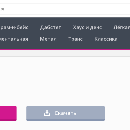
рам-н-бейс
Дабстеп
Хаус и денс
Лёгка
ментальная
Метал
Транс
Классика
Скачать