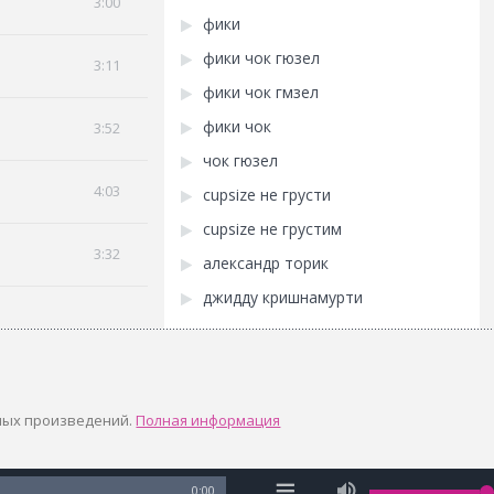
3:00
фики
фики чок гюзел
3:11
фики чок гмзел
фики чок
3:52
чок гюзел
4:03
cupsize не грусти
cupsize не грустим
3:32
александр торик
джидду кришнамурти
ных произведений.
Полная информация
0:00