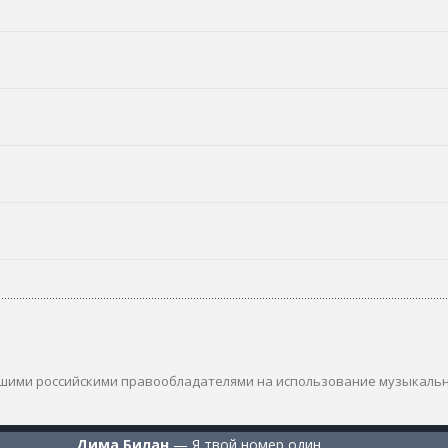
шими российскими правообладателями на использование музыкаль
Дима Билан
—
Я твой номер один