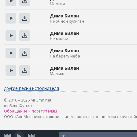
Молния
Прослушать
Скачать
Дима Билан
Я ночной хулиган
Прослушать
Скачать
Дима Билан
Не молчи
Прослушать
Скачать
Дима Билан
На берегу неба
Прослушать
Скачать
Дима Билан
Малыш
Прослушать
Скачать
другие песни исполнителя
© 2016 – 2026 MP3mn.net
mp3.mn@ya.ru
Обращение к посетителям
ООО «АдвМьюзик» заключил лицензионные соглашения с крупней
0:00