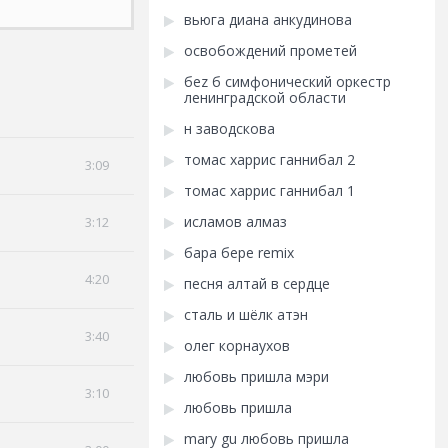
вьюга диана анкудинова
освобождений прометей
беz б симфонический оркестр
ленинградской области
н заводскова
томас харрис ганнибал 2
3:09
томас харрис ганнибал 1
исламов алмаз
3:12
бара бере remix
4:20
песня алтай в сердце
сталь и шёлк атэн
3:40
олег корнаухов
любовь пришла мэри
3:10
любовь пришла
mary gu любовь пришла