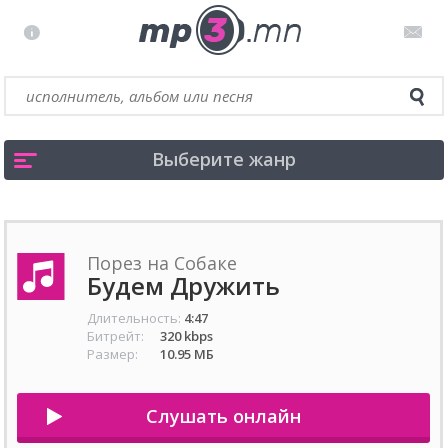
Выберите жанр
Порез на Собаке
Будем Дружить
Длительность:
4:47
Битрейт:
320 kbps
Размер:
10.95 МБ
Слушать онлайн