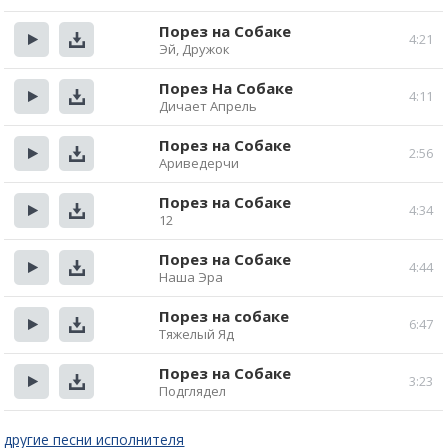
Прослушать
Скачать
Порез на Собаке
4:21
Эй, Дружок
Прослушать
Скачать
Порез На Собаке
4:11
Дичает Апрель
Прослушать
Скачать
Порез на Собаке
2:56
Ариведерчи
Прослушать
Скачать
Порез на Собаке
4:34
12
Прослушать
Скачать
Порез на Собаке
4:44
Наша Эра
Прослушать
Скачать
Порез на собаке
6:47
Тяжелый Яд
Прослушать
Скачать
Порез на Собаке
3:23
Подглядел
Прослушать
Скачать
другие песни исполнителя