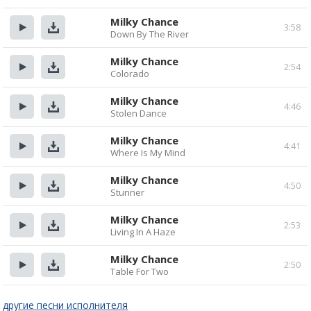
Прослушать
Скачать
Milky Chance
3:58
Down By The River
Прослушать
Скачать
Milky Chance
2:54
Colorado
Прослушать
Скачать
Milky Chance
4:46
Stolen Dance
Прослушать
Скачать
Milky Chance
4:41
Where Is My Mind
Прослушать
Скачать
Milky Chance
4:50
Stunner
Прослушать
Скачать
Milky Chance
2:53
Living In A Haze
Прослушать
Скачать
Milky Chance
2:50
Table For Two
Прослушать
Скачать
другие песни исполнителя