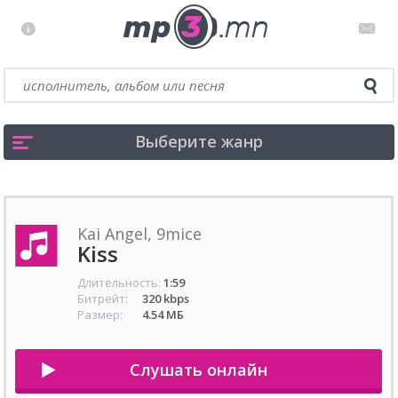
Выберите жанр
Kai Angel, 9mice
Kiss
Длительность:
1:59
Битрейт:
320 kbps
Размер:
4.54 МБ
Слушать онлайн