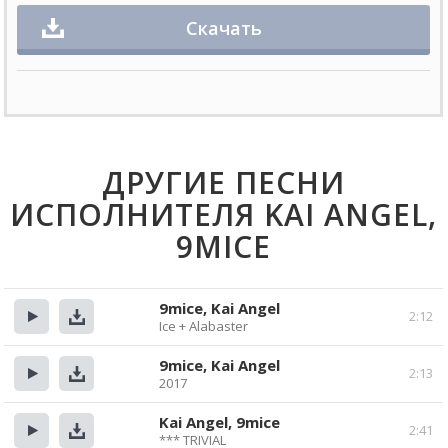
Скачать
ДРУГИЕ ПЕСНИ
ИСПОЛНИТЕЛЯ KAI ANGEL,
9MICE
9mice, Kai Angel
2:12
Ice + Alabaster
Прослушать
Скачать
9mice, Kai Angel
2:13
2017
Прослушать
Скачать
Kai Angel, 9mice
2:41
*** TRIVIAL