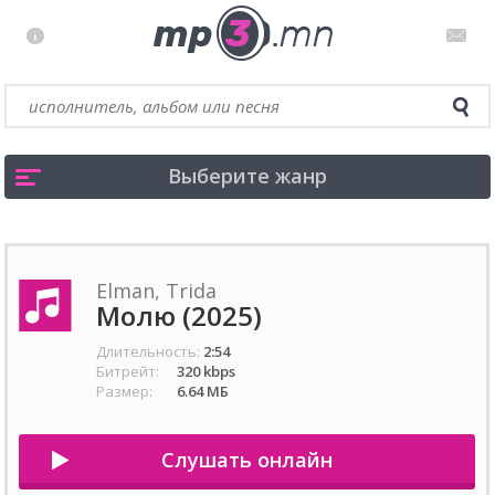
Выберите жанр
Elman, Trida
Молю (2025)
Длительность:
2:54
Битрейт:
320 kbps
Размер:
6.64 МБ
Слушать онлайн