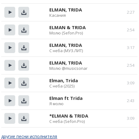
Прослушать
Скачать
ELMAN, TRIDA
2:27
Касания
Прослушать
Скачать
ELMAN & TRIDA
2:54
Молю (Sefon.Pro)
Прослушать
Скачать
ELMAN, TRIDA
3:17
С неба (МУЗ.ЛИТ)
Прослушать
Скачать
ELMAN, TRIDA
2:54
Молю @musicsonar
Прослушать
Скачать
Elman, Trida
3:09
С неба (2025)
Прослушать
Скачать
Elman ft Trida
2:43
Я молю
Прослушать
Скачать
*ELMAN & TRIDA
3:09
С неба (Sefon.Pro)
Прослушать
Скачать
другие песни исполнителя