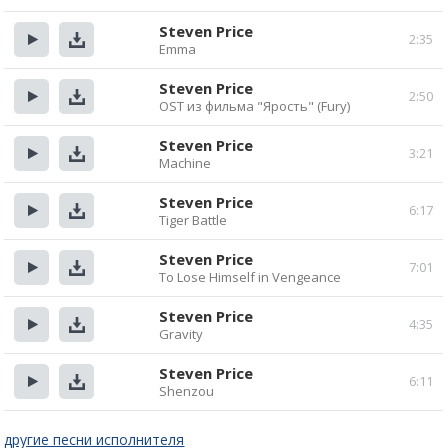
Прослушать
Скачать
Steven Price
2:35
Emma
Прослушать
Скачать
Steven Price
2:50
OST из фильма "Ярость" (Fury)
Прослушать
Скачать
Steven Price
3:21
Machine
Прослушать
Скачать
Steven Price
6:17
Tiger Battle
Прослушать
Скачать
Steven Price
7:01
To Lose Himself in Vengeance
Прослушать
Скачать
Steven Price
4:35
Gravity
Прослушать
Скачать
Steven Price
6:11
Shenzou
Прослушать
Скачать
другие песни исполнителя