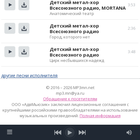
Детский метал-хор
3:53
Всесоюзного радио, MORTANA
Прослушать
Скачать
Анатомический театр
Детский метал-хор
2:36
Всесоюзного радио
Прослушать
Скачать
Город, которого нет
Детский метал-хор
3:48
Всесоюзного радио
Прослушать
Скачать
Цирк несбывшихся надежд
другие песни исполнителя
© 2016 – 2026 MP3mn.net
mp3.mn@ya.ru
Обращение к посетителям
ООО «АдвМьюзик» заключил лицензионные соглашения с
крупнейшими российскими правообладателями на использование
музыкальных произведений.
Полная информация