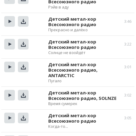
Всесоюзного радио
Прослушать
Скачать
Рэйв в аду
Детский метал-хор
3:46
Всесоюзного радио
Прослушать
Скачать
Прекрасно и далёко
Детский метал-хор
3:22
Всесоюзного радио
Прослушать
Скачать
Солнце не взойдёт
Детский метал-хор
3:01
Всесоюзного радио,
Прослушать
Скачать
ANTARCTIC
Пугало
Детский метал-хор
3:02
Всесоюзного радио, SOLNZE
Прослушать
Скачать
Время сумерек
Детский метал-хор
3:05
Всесоюзного радио
Прослушать
Скачать
Когда-то...