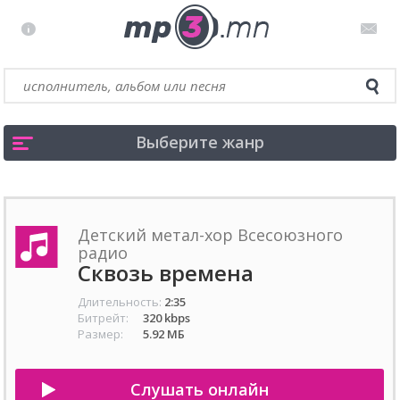
Выберите жанр
Детский метал-хор Всесоюзного
радио
Сквозь времена
Длительность:
2:35
Битрейт:
320 kbps
Размер:
5.92 МБ
Слушать онлайн