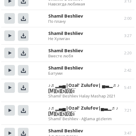
3:13
Навсегда любимая
Прослушать
Скачать
Shamil Beshliev
2:00
По плану
Прослушать
Скачать
Shamil Beshliev
3:27
Не Хулиган
Прослушать
Скачать
Shamil Beshliev
2:20
Вместе любя
Прослушать
Скачать
Shamil Beshliev
2:42
Батуми
Прослушать
Скачать
♪♬▁▃▄|Ozal' Zulufov| ▄▃▁♬♪
5:41
[̲̅M̲̅][̲̅u̲̅][̲̅s̲̅][̲̅i̲̅][̲̅c̲̅
Прослушать
Скачать
Shamil' Beshliev Halay Mashap 2021
♪♬▁▃▄|Ozal' Zulufov|▄▃▁♬♪
7:21
[̲̅M̲̅][̲̅u̲̅][̲̅s̲̅][̲̅i̲̅][̲̅c̲̅
Прослушать
Скачать
Shamil' Beshliev - Ağlama gözlerim
Shamil Beshliev
3:47