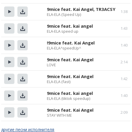
Прослушать
Скачать
9mice feat. Kai Angel, TR3ACSY
1:38
ELA-ELA (Speed Up)
Прослушать
Скачать
9mice feat. kai angel
1:43
ELA-ELA speed up
Прослушать
Скачать
!9mice feat. Kai Angel
1:40
ELA-ELA^speedUp^
Прослушать
Скачать
9mice feat. Kai Angel
2:14
LOVE
Прослушать
Скачать
9mice feat. Kai Angel
1:42
ELA-ELA (fast)
Прослушать
Скачать
9mice feat. kai angel
1:40
ELA-ELA (tiktok speedup)
Прослушать
Скачать
9mice feat. Kai Angel
2:09
STAY WITH ME
Прослушать
Скачать
другие песни исполнителя