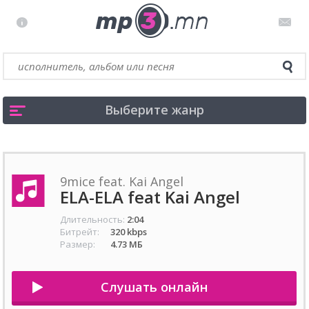
Выберите жанр
9mice feat. Kai Angel
ELA-ELA feat Kai Angel
Длительность:
2:04
Битрейт:
320 kbps
Размер:
4.73 МБ
Слушать онлайн